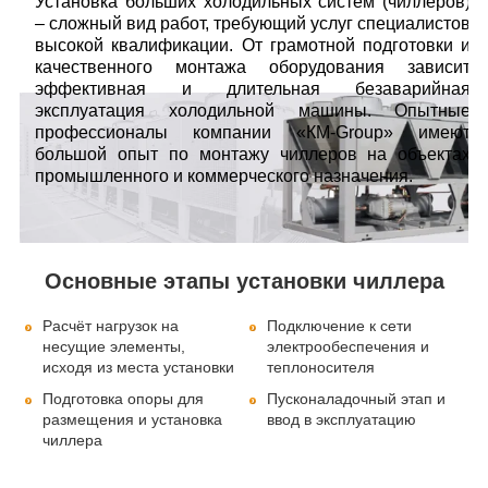
Установка больших холодильных систем (чиллеров)
– сложный вид работ, требующий услуг специалистов
высокой квалификации. От грамотной подготовки и
качественного монтажа оборудования зависит
эффективная и длительная безаварийная
эксплуатация холодильной машины. Опытные
профессионалы компании «КМ-Group» имеют
большой опыт по монтажу чиллеров на объектах
промышленного и коммерческого назначения.
Основные этапы установки чиллера
Расчёт нагрузок на
Подключение к сети
несущие элементы,
электрообеспечения и
исходя из места установки
теплоносителя
Подготовка опоры для
Пусконаладочный этап и
размещения и установка
ввод в эксплуатацию
чиллера